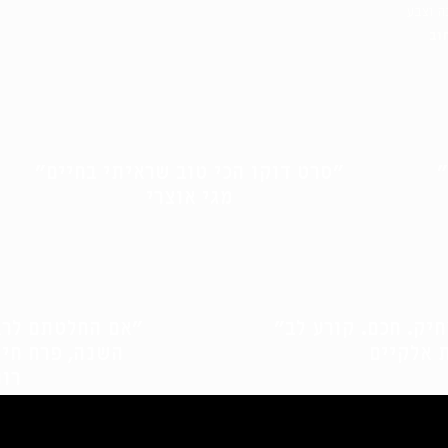
ה וצבע
וב
______________________________
״
״סרט דוקו הכי טוב שראיתי בחיים״
מגי אוצרי
יק. חכם. קורע לב״
״אם החלטתם לרא
 אלקיים
השנה, פרח חיי
רונ